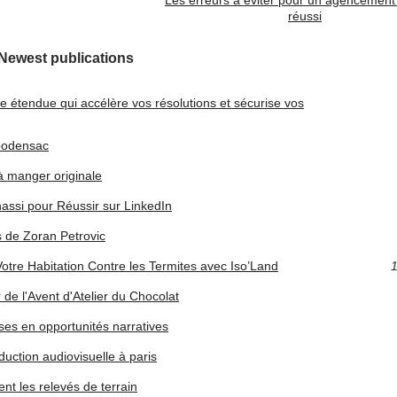
Les erreurs à éviter pour un agencement 
réussi
Newest publications
ue étendue qui accélère vos résolutions et sécurise vos
 podensac
 à manger originale
ssi pour Réussir sur LinkedIn
s de Zoran Petrovic
otre Habitation Contre les Termites avec Iso’Land
1
de l'Avent d'Atelier du Chocolat
ses en opportunités narratives
uction audiovisuelle à paris
nt les relevés de terrain