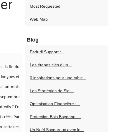
ier
Most Requested
Web Map
Blog
Paduril Support :...
Les étapes clés d’un...
, la fin du
 longues et
6 inspirations pour une table...
ssi un mois
Les Stratégies de Sidi...
i septembre
Optimisation Financière :...
dredis ? En
Protection Bois Bayonne :...
t créés. Par
n certaines
Un Noël Savoureux avec le...