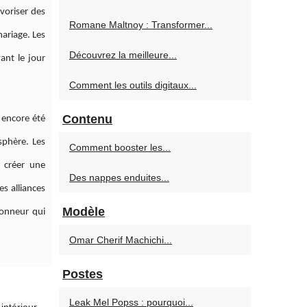
voriser des
Romane Maltnoy : Transformer...
mariage. Les
Découvrez la meilleure...
ant le jour
Comment les outils digitaux...
Contenu
s encore été
sphère. Les
Comment booster les...
z créer une
Des nappes enduites...
s alliances
Modèle
honneur qui
Omar Cherif Machichi...
Postes
Leak Mel Popss : pourquoi...