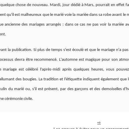
 quelque chose de nouveau. Mardi, jour dédié à Mars, pourrait en effet fa
sent qu'il est malheureux que le marié voie la mariée dans sa robe avant le 
ue ancienne des mariages arrangés : dans ce cas ne pas voir la mariée av
ent.
vant la publication. Si plus de temps s'est écoulé et que le mariage n'a pa
e processus devra être recommencé. L'automne est magique pour son atmo
e mariage est célébré l'après-midi après quelques heures, vous pouve
llumant des bougies. La tradition et l'étiquette indiquent également que le
culin du marié ou, s'il est présent, par des garçons et des demoiselles d'
une cérémonie civile.