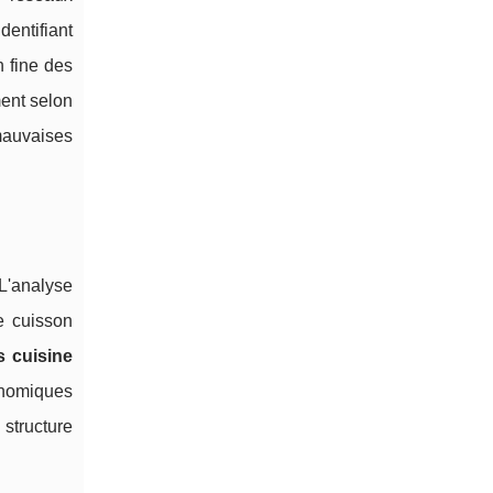
entifiant
 fine des
ment selon
 mauvaises
 L'analyse
e cuisson
s cuisine
onomiques
 structure