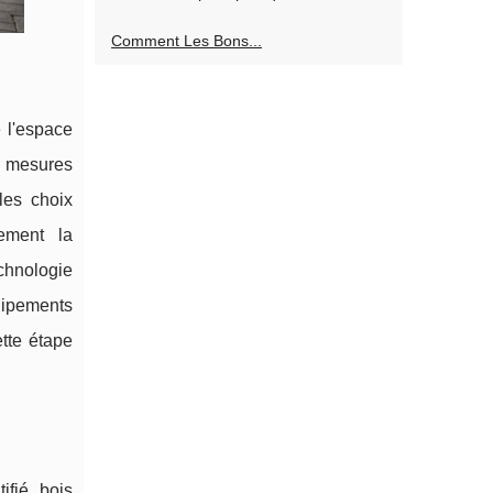
Comment Les Bons...
e l'espace
es mesures
les choix
ement la
echnologie
uipements
ette étape
ifié, bois