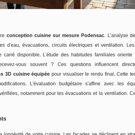
tre
conception cuisine sur mesure Podensac
. L'analyse d
ées d'eau, évacuations, circuits électriques et ventilation. L
 carré disponible. L'étude des habitudes familiales oriente 
cevez-vous souvent ? Ces questions influencent direct
ns 3D cuisine équipée
pour visualiser le rendu final. Cette t
odifications. L'évaluation budgétaire s'affine avec les éq
vérifiées, notamment pour les évacuations et la ventilation. C
nts
 longévité de votre cuisine. Les façades se déclinent en strat