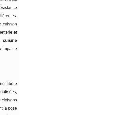
résistance
fférentes.
de cuisson
etterie et
s cuisine
x impacte
ne libère
cialisées,
s cloisons
nt la pose